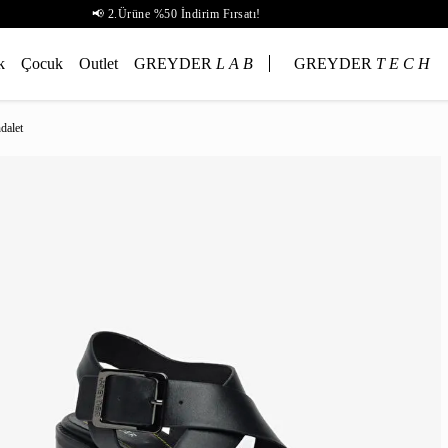
📢 2.Ürüne %50 İndirim Fırsatı!
k
Çocuk
Outlet
GREYDER
L A B
GREYDER
T E C H
dalet