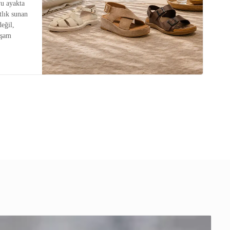
u ayakta
tlık sunan
değil,
aşam