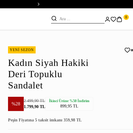
💳 Vade Farksız 5 Taksit
0
YENİ SEZON
Kadın Siyah Hakiki
Deri Topuklu
Sandalet
2.499,90 TL
İkinci Ürüne %50 İndirim
%28
899,95 TL
1.799,90 TL
Peşin Fiyatına 5 taksit imkanı 359,98 TL