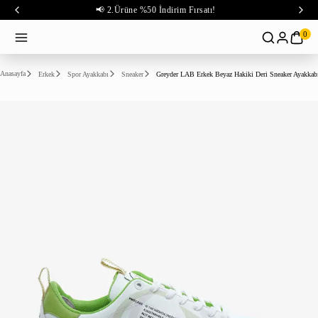
📢 2.Ürüne %50 İndirim Fırsatı!
0
Anasayfa
Erkek
Spor Ayakkabı
Sneaker
Greyder LAB Erkek Beyaz Hakiki Deri Sneaker Ayakkab