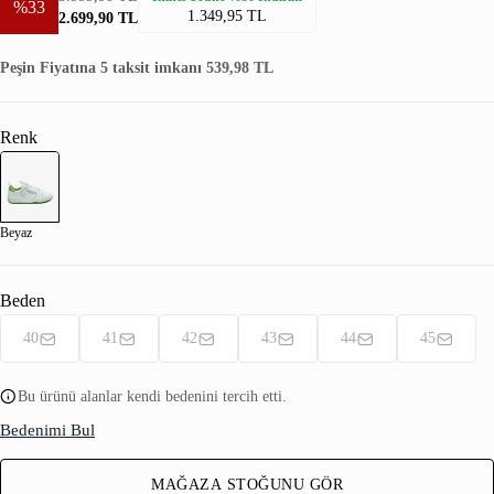
%33
1.349,95 TL
2.699,90 TL
Peşin Fiyatına 5 taksit imkanı 539,98 TL
Renk
Beyaz
Beden
40
41
42
43
44
45
Bu ürünü alanlar kendi bedenini tercih etti.
Bedenimi Bul
MAĞAZA STOĞUNU GÖR