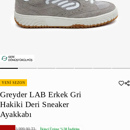
YENİ SEZON
Greyder LAB Erkek Gri
Hakiki Deri Sneaker
Ayakkabı
3.999,90 TL
İkinci Ürüne %50 İndirim