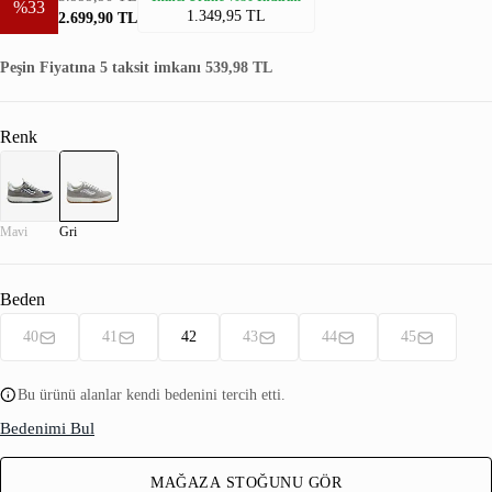
%33
1.349,95 TL
2.699,90 TL
Peşin Fiyatına 5 taksit imkanı 539,98 TL
Renk
Mavi
Gri
Beden
40
41
42
43
44
45
Bu ürünü alanlar kendi bedenini tercih etti.
Bedenimi Bul
MAĞAZA STOĞUNU GÖR