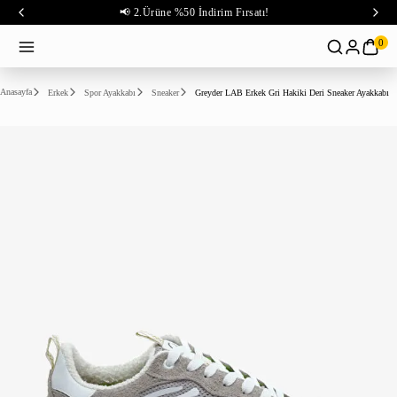
📢 2.Ürüne %50 İndirim Fırsatı!
0
Anasayfa
Erkek
Spor Ayakkabı
Sneaker
Greyder LAB Erkek Gri Hakiki Deri Sneaker Ayakkabı