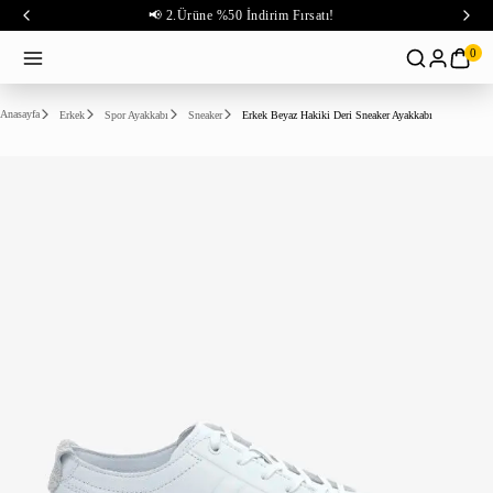
📢 2.Ürüne %50 İndirim Fırsatı!
0
Anasayfa
Erkek
Spor Ayakkabı
Sneaker
Erkek Beyaz Hakiki Deri Sneaker Ayakkabı