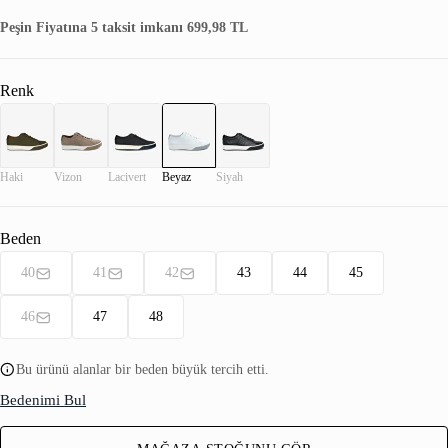
Peşin Fiyatına 5 taksit imkanı 699,98 TL
Renk
Haki
Vizon
Lacivert
Beyaz
Siyah
Beden
40
41
42
43
44
45
46
47
48
Bu ürünü alanlar bir beden büyük tercih etti.
Bedenimi Bul