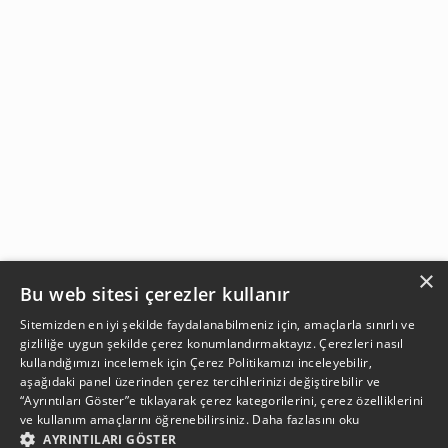
×
Bu web sitesi çerezler kullanır
Sitemizden en iyi şekilde faydalanabilmeniz için, amaçlarla sınırlı ve
gizliliğe uygun şekilde çerez konumlandırmaktayız. Çerezleri nasıl
kullandığımızı incelemek için
Çerez Politikamızı
inceleyebilir,
aşağıdaki panel üzerinden çerez tercihlerinizi değiştirebilir ve
“Ayrıntıları Göster”e tıklayarak çerez kategorilerini, çerez özelliklerini
ve kullanım amaçlarını öğrenebilirsiniz.
Daha fazlasını oku
AYRINTILARI GÖSTER