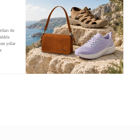
tları ile
alıkla
zun yıllar
e