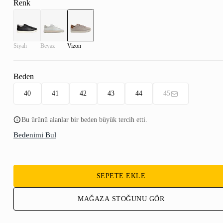
Renk
Siyah
Beyaz
Vizon
Beden
40
41
42
43
44
45
Bu ürünü alanlar bir beden büyük tercih etti.
Bedenimi Bul
SEPETE EKLE
MAĞAZA STOĞUNU GÖR