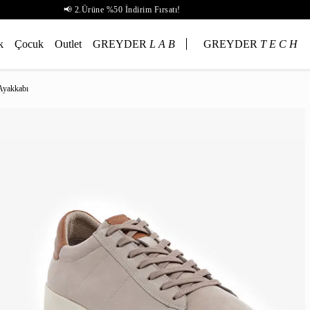
📢 2.Ürüne %50 İndirim Fırsatı!
k
Çocuk
Outlet
GREYDER
L A B
GREYDER
T E C H
Ayakkabı