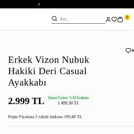
💳 Vade Farksız 5 Taksit
0
Erkek Vizon Nubuk
Hakiki Deri Casual
Ayakkabı
2.999 TL
İkinci Ürüne %50 İndirim
1.499,50 TL
Peşin Fiyatına 5 taksit imkanı 599,80 TL