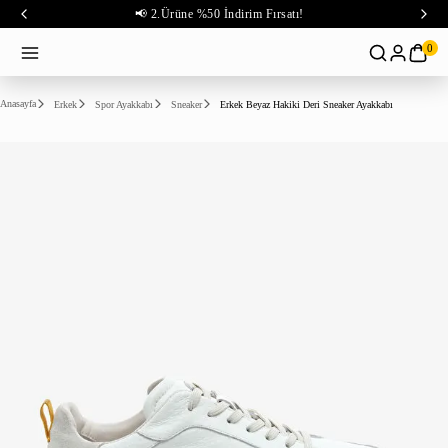
📢 2.Ürüne %50 İndirim Fırsatı!
0
Anasayfa
Erkek
Spor Ayakkabı
Sneaker
Erkek Beyaz Hakiki Deri Sneaker Ayakkabı