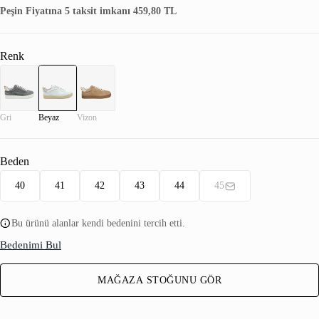
Peşin Fiyatına 5 taksit imkanı 459,80 TL
Renk
Gri
Beyaz
Vizon
Beden
40
41
42
43
44
45
Bu ürünü alanlar kendi bedenini tercih etti.
Bedenimi Bul
MAĞAZA STOĞUNU GÖR