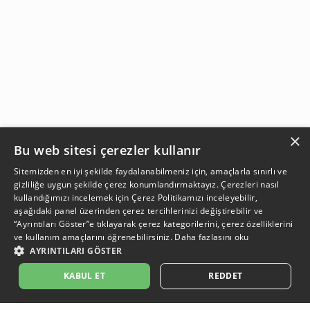
×
Bu web sitesi çerezler kullanır
Sitemizden en iyi şekilde faydalanabilmeniz için, amaçlarla sınırlı ve
gizliliğe uygun şekilde çerez konumlandırmaktayız. Çerezleri nasıl
kullandığımızı incelemek için
Çerez Politikamızı
inceleyebilir,
aşağıdaki panel üzerinden çerez tercihlerinizi değiştirebilir ve
“Ayrıntıları Göster”e tıklayarak çerez kategorilerini, çerez özelliklerini
ve kullanım amaçlarını öğrenebilirsiniz.
Daha fazlasını oku
AYRINTILARI GÖSTER
SEPETE EKLE
KABUL ET
REDDET
Açıklama:
Açıklama:
Açıklama:
Açıklama:
Temizlik Önerileri
Koruma Önerileri
Bakım ve Kullanım Koşulları
Gün Boyu Ferahlık