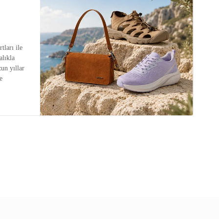
tları ile
alıkla
zun yıllar
e