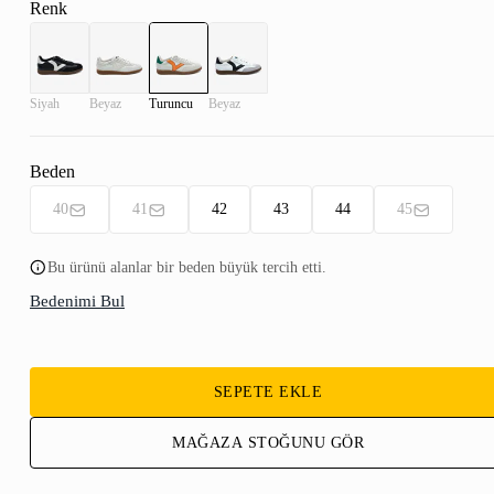
Renk
Siyah
Beyaz
Turuncu
Beyaz
Beden
40
41
42
43
44
45
Bu ürünü alanlar bir beden büyük tercih etti.
Bedenimi Bul
SEPETE EKLE
MAĞAZA STOĞUNU GÖR