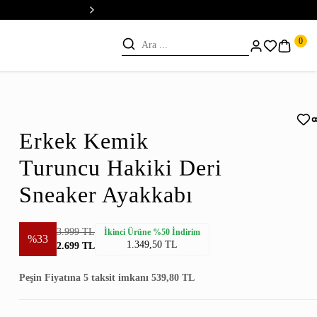
💳 Vade Farksız 5 Taksit
0
Erkek Kemik
Turuncu Hakiki Deri
Sneaker Ayakkabı
3.999 TL
İkinci Ürüne %50 İndirim
%33
1.349,50 TL
2.699 TL
Peşin Fiyatına 5 taksit imkanı 539,80 TL