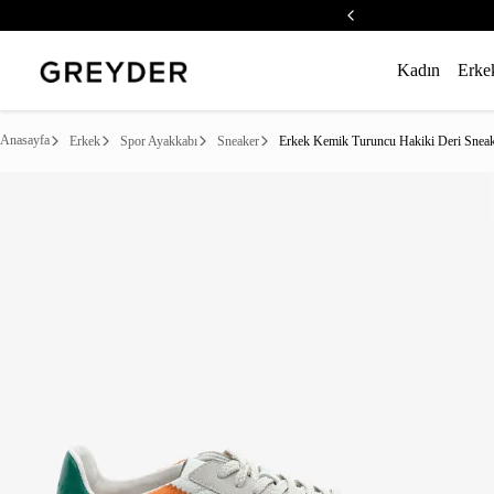
Kadın
Erke
Anasayfa
Erkek
Spor Ayakkabı
Sneaker
Erkek Kemik Turuncu Hakiki Deri Snea