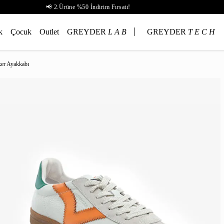
📢 2.Ürüne %50 İndirim Fırsatı!
k
Çocuk
Outlet
GREYDER
L A B
GREYDER
T E C H
ker Ayakkabı