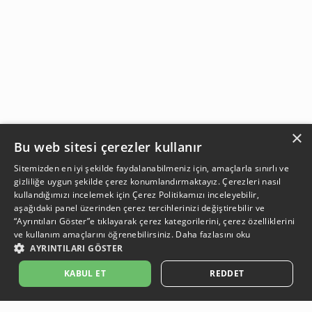
×
Bu web sitesi çerezler kullanır
Sitemizden en iyi şekilde faydalanabilmeniz için, amaçlarla sınırlı ve
gizliliğe uygun şekilde çerez konumlandırmaktayız. Çerezleri nasıl
kullandığımızı incelemek için
Çerez Politikamızı
inceleyebilir,
aşağıdaki panel üzerinden çerez tercihlerinizi değiştirebilir ve
“Ayrıntıları Göster”e tıklayarak çerez kategorilerini, çerez özelliklerini
ve kullanım amaçlarını öğrenebilirsiniz.
Daha fazlasını oku
AYRINTILARI GÖSTER
SEPETE EKLE
KABUL ET
REDDET
Açıklama:
Açıklama:
Açıklama:
Açıklama:
Koruma Önerileri
Bakım ve Kullanım Koşulları
Temizlik Önerlleri
Gün Boyu Ferahlık