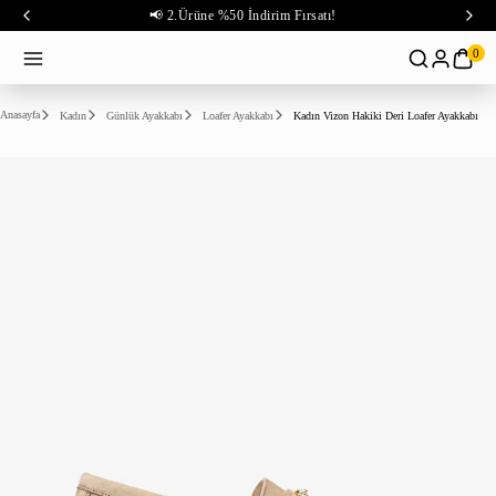
📢 2.Ürüne %50 İndirim Fırsatı!
0
Anasayfa
Kadın
Günlük Ayakkabı
Loafer Ayakkabı
Kadın Vizon Hakiki Deri Loafer Ayakkabı