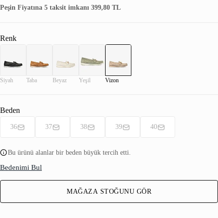
Peşin Fiyatına 5 taksit imkanı 399,80 TL
Renk
Siyah
Taba
Beyaz
Yeşil
Vizon
Beden
36
37
38
39
40
Bu ürünü alanlar bir beden büyük tercih etti.
Bedenimi Bul
MAĞAZA STOĞUNU GÖR