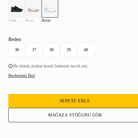
Siyah
Beyaz
Beyaz
Beden
36
37
38
39
40
Bu ürünü alanlar kendi bedenini tercih etti.
Bedenimi Bul
SEPETE EKLE
MAĞAZA STOĞUNU GÖR