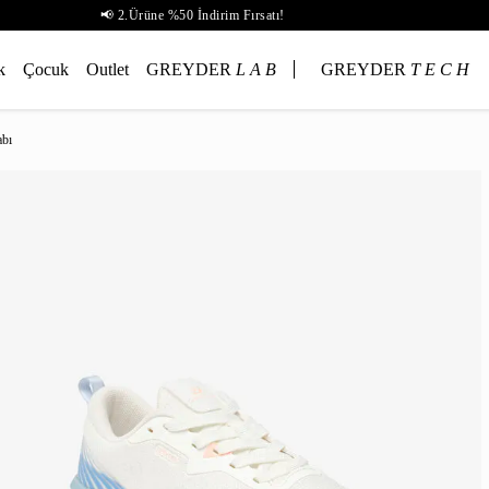
📢 2.Ürüne %50 İndirim Fırsatı!
k
Çocuk
Outlet
GREYDER
L A B
GREYDER
T E C H
abı