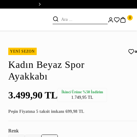
💳 Vade Farksız 5 Taksit
0
YENİ SEZON
Kadın Beyaz Spor
Ayakkabı
3.499,90 TL
İkinci Ürüne %50 İndirim
1.749,95 TL
Peşin Fiyatına 5 taksit imkanı 699,98 TL
Renk