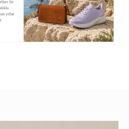
tları ile
alıkla
zun yıllar
e