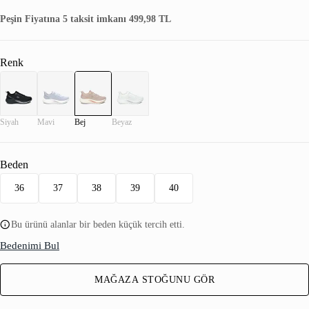
Peşin Fiyatına 5 taksit imkanı 499,98 TL
Renk
Siyah
Mavi
Bej
Beyaz
Beden
36
37
38
39
40
Bu ürünü alanlar bir beden küçük tercih etti.
Bedenimi Bul
MAĞAZA STOĞUNU GÖR