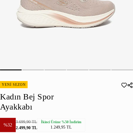
YENİ SEZON
Kadın Bej Spor
Ayakkabı
3.699,90 TL
İkinci Ürüne %50 İndirim
%32
1.249,95 TL
2.499,90 TL