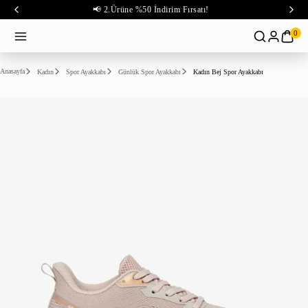
📢 2.Ürüne %50 İndirim Fırsatı!
0
Anasayfa
Kadın
Spor Ayakkabı
Günlük Spor Ayakkabı
Kadın Bej Spor Ayakkabı