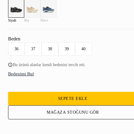
Siyah
Bej
Mavi
Beden
36
37
38
39
40
Bu ürünü alanlar kendi bedenini tercih etti.
Bedenimi Bul
SEPETE EKLE
MAĞAZA STOĞUNU GÖR