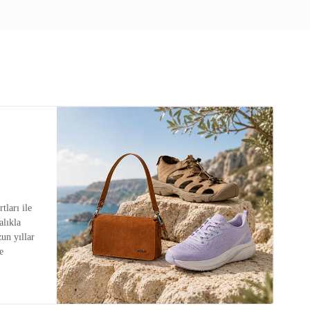
tları ile
alıkla
zun yıllar
e