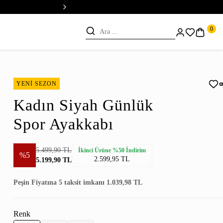
💳 Vade Farksız 5 Taksit
0
YENİ SEZON
Kadın Siyah Günlük
Spor Ayakkabı
5.499,90 TL
İkinci Ürüne %50 İndirim
%5
2.599,95 TL
5.199,90 TL
Peşin Fiyatına 5 taksit imkanı 1.039,98 TL
Renk