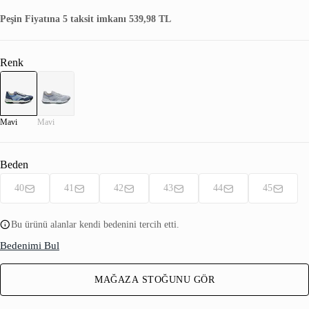
Peşin Fiyatına 5 taksit imkanı 539,98 TL
Renk
Mavi
Mavi
Beden
40
41
42
43
44
45
Bu ürünü alanlar kendi bedenini tercih etti.
Bedenimi Bul
MAĞAZA STOĞUNU GÖR