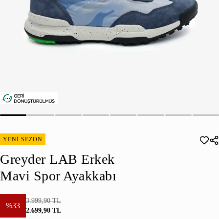
YENİ SEZON
Greyder LAB Erkek
Mavi Spor Ayakkabı
3.999,90 TL
%33
2.699,90 TL