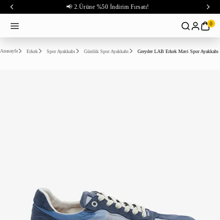
📢 2.Ürüne %50 İndirim Fırsatı!
0
Anasayfa
Erkek
Spor Ayakkabı
Günlük Spor Ayakkabı
Greyder LAB Erkek Mavi Spor Ayakkabı