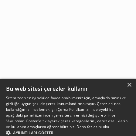
×
Bu web sitesi çerezler kullanır
Sitemizden en iyi şekilde faydalanabilmeniz için, amaçlarla sınırlı ve
gizliliğe uygun şekilde çerez konumlandırmaktayız. Çerezleri nasıl
kullandığımızı incelemek için
Çerez Politikamızı
inceleyebilir,
aşağıdaki panel üzerinden çerez tercihlerinizi değiştirebilir ve
“Ayrıntıları Göster”e tıklayarak çerez kategorilerini, çerez özelliklerini
ve kullanım amaçlarını öğrenebilirsiniz.
Daha fazlasını oku
AYRINTILARI GÖSTER