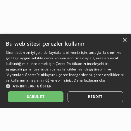
×
Bu web sitesi çerezler kullanır
Sitemizden en iyi şekilde faydalanabilmeniz için, amaçlarla sınırlı ve
gizliliğe uygun şekilde çerez konumlandırmaktayız. Çerezleri nasıl
kullandığımızı incelemek için
Çerez Politikamızı
inceleyebilir,
aşağıdaki panel üzerinden çerez tercihlerinizi değiştirebilir ve
“Ayrıntıları Göster”e tıklayarak çerez kategorilerini, çerez özelliklerini
ve kullanım amaçlarını öğrenebilirsiniz.
Daha fazlasını oku
AYRINTILARI GÖSTER
SEPETE EKLE
KABUL ET
REDDET
Açıklama:
Açıklama:
Açıklama:
Açıklama:
Temizlik Önerileri
Koruma Önerileri
Bakım ve Kullanım Koşulları
Gün Boyu Ferahlık