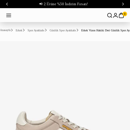
📢 2.Ürüne %50 İndirim Fırsatı!
0
Anasayfa
Erkek
Spor Ayakkabı
Günlük Spor Ayakkabı
Erkek Vizon Hakiki Deri Günlük Spor Ay