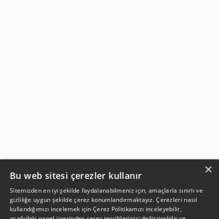
×
Bu web sitesi çerezler kullanır
Sitemizden en iyi şekilde faydalanabilmeniz için, amaçlarla sınırlı ve
gizliliğe uygun şekilde çerez konumlandırmaktayız. Çerezleri nasıl
kullandığımızı incelemek için
Çerez Politikamızı
inceleyebilir,
aşağıdaki panel üzerinden çerez tercihlerinizi değiştirebilir ve