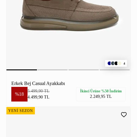
4
Erkek Bej Casual Ayakkabı
5.499,90 TL
İkinci Ürüne %50 İndirim
%18
2.249,95 TL
4.499,90 TL
YENİ SEZON