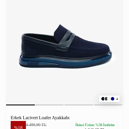
4
Erkek Lacivert Loafer Ayakkabı
4.499,90 TL
İkinci Ürüne %50 İndirim
%18