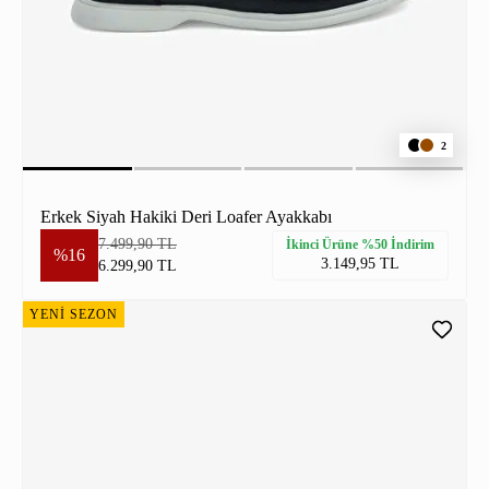
2
Erkek Siyah Hakiki Deri Loafer Ayakkabı
7.499,90 TL
İkinci Ürüne %50 İndirim
%16
3.149,95 TL
6.299,90 TL
YENİ SEZON