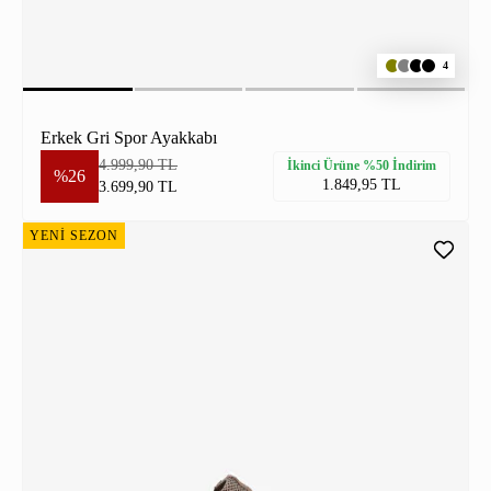
4
Erkek Gri Spor Ayakkabı
4.999,90 TL
İkinci Ürüne %50 İndirim
%26
1.849,95 TL
3.699,90 TL
YENİ SEZON