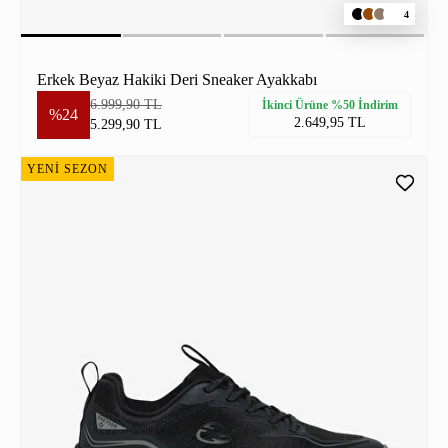
4
Erkek Beyaz Hakiki Deri Sneaker Ayakkabı
6.999,90 TL
İkinci Ürüne %50 İndirim
%24
2.649,95 TL
5.299,90 TL
YENİ SEZON