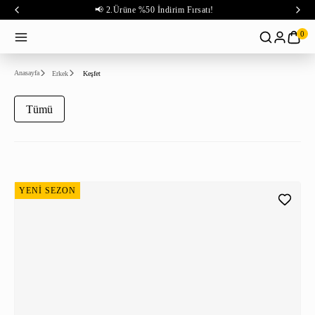
📢 2.Ürüne %50 İndirim Fırsatı!
0
Anasayfa
Erkek
Keşfet
Tümü
YENİ SEZON