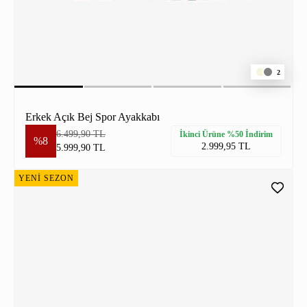
2
Erkek Açık Bej Spor Ayakkabı
6.499,90 TL
İkinci Ürüne %50 İndirim
%8
2.999,95 TL
5.999,90 TL
YENİ SEZON