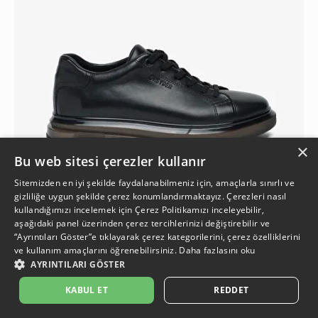
×
Bu web sitesi çerezler kullanır
Sitemizden en iyi şekilde faydalanabilmeniz için, amaçlarla sınırlı ve
gizliliğe uygun şekilde çerez konumlandırmaktayız. Çerezleri nasıl
kullandığımızı incelemek için
Çerez Politikamızı
inceleyebilir,
aşağıdaki panel üzerinden çerez tercihlerinizi değiştirebilir ve
1
“Ayrıntıları Göster”e tıklayarak çerez kategorilerini, çerez özelliklerini
ve kullanım amaçlarını öğrenebilirsiniz.
Daha fazlasını oku
AYRINTILARI GÖSTER
Erkek Siyah Hakiki Deri Sneaker Ayakkabı
6.999,90 TL
İkinci Ürüne %50 İndirim
KABUL ET
REDDET
%7
3.249,95 TL
6.499,90 TL