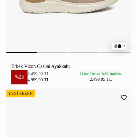
2
Erkek Vizon Casual Ayakkabı
6.499,90 TL
İkinci Ürüne %50 İndirim
%23
2.499,95 TL
4.999,90 TL
YENİ SEZON