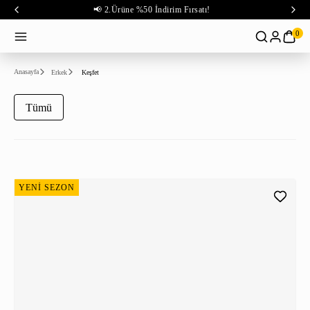
📢 2.Ürüne %50 İndirim Fırsatı!
0
Anasayfa
Erkek
Keşfet
Tümü
YENİ SEZON