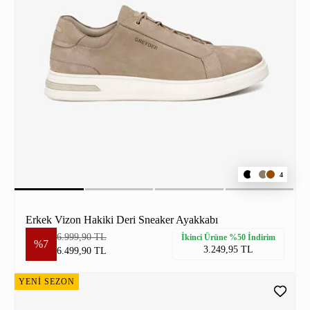
4
Erkek Vizon Hakiki Deri Sneaker Ayakkabı
6.999,90 TL
İkinci Ürüne %50 İndirim
%7
3.249,95 TL
6.499,90 TL
YENİ SEZON