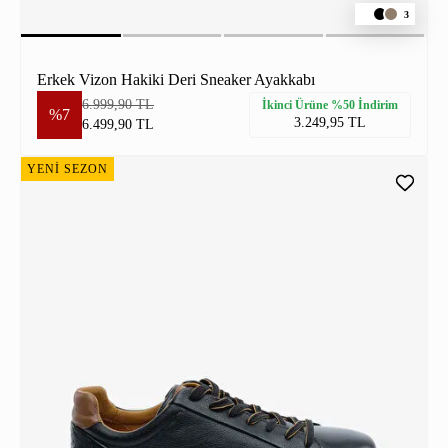
3
Erkek Vizon Hakiki Deri Sneaker Ayakkabı
6.999,90 TL
İkinci Ürüne %50 İndirim
%7
3.249,95 TL
6.499,90 TL
YENİ SEZON