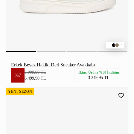
3
Erkek Beyaz Hakiki Deri Sneaker Ayakkabı
6.999,90 TL
İkinci Ürüne %50 İndirim
%7
3.249,95 TL
6.499,90 TL
YENİ SEZON