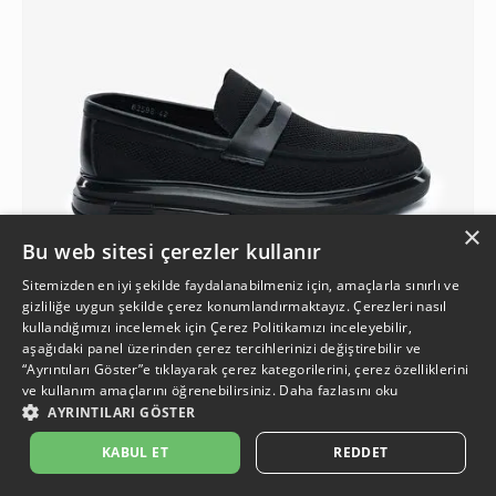
×
Bu web sitesi çerezler kullanır
Sitemizden en iyi şekilde faydalanabilmeniz için, amaçlarla sınırlı ve
gizliliğe uygun şekilde çerez konumlandırmaktayız. Çerezleri nasıl
kullandığımızı incelemek için
Çerez Politikamızı
inceleyebilir,
aşağıdaki panel üzerinden çerez tercihlerinizi değiştirebilir ve
4
“Ayrıntıları Göster”e tıklayarak çerez kategorilerini, çerez özelliklerini
ve kullanım amaçlarını öğrenebilirsiniz.
Daha fazlasını oku
AYRINTILARI GÖSTER
Erkek Siyah Loafer Ayakkabı
4.499,90 TL
İkinci Ürüne %50 İndirim
KABUL ET
REDDET
%18
1.849,95 TL
3.699,90 TL