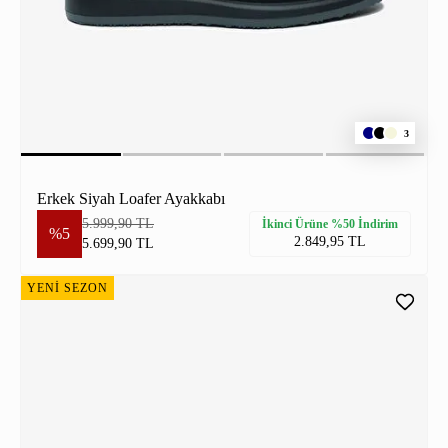
3
Erkek Siyah Loafer Ayakkabı
5.999,90 TL
İkinci Ürüne %50 İndirim
%5
2.849,95 TL
5.699,90 TL
YENİ SEZON