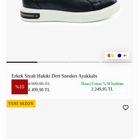
4+
Erkek Siyah Hakiki Deri Sneaker Ayakkabı
4.999,90 TL
İkinci Ürüne %50 İndirim
%10
2.249,95 TL
4.499,90 TL
YENİ SEZON