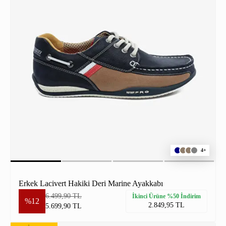
4+
Erkek Lacivert Hakiki Deri Marine Ayakkabı
6.499,90 TL
İkinci Ürüne %50 İndirim
%12
2.849,95 TL
5.699,90 TL