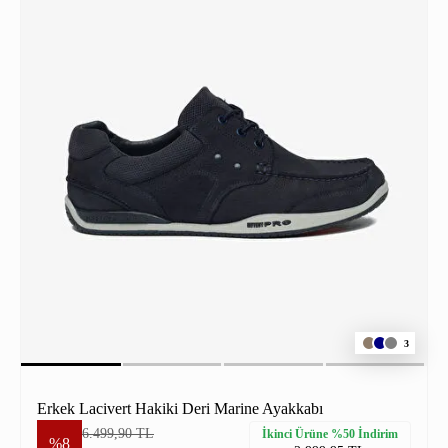
3
Erkek Lacivert Hakiki Deri Marine Ayakkabı
6.499,90 TL
İkinci Ürüne %50 İndirim
%8