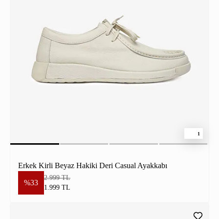
1
Erkek Kirli Beyaz Hakiki Deri Casual Ayakkabı
2.999 TL
%33
1.999 TL