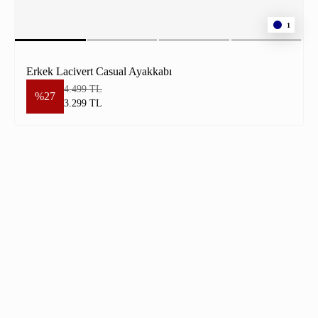
1
Erkek Lacivert Casual Ayakkabı
4.499 TL
%27
3.299 TL