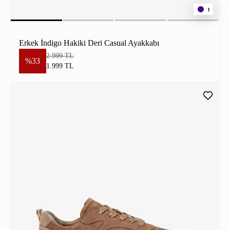
1
Erkek İndigo Hakiki Deri Casual Ayakkabı
2.999 TL
%33
1.999 TL