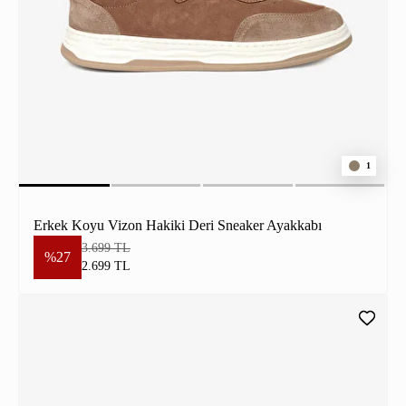
1
Erkek Koyu Vizon Hakiki Deri Sneaker Ayakkabı
3.699 TL
%27
2.699 TL