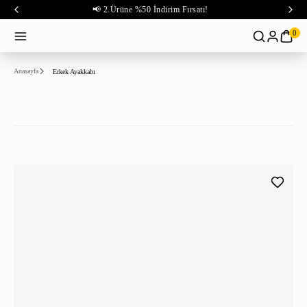
📢 2.Ürüne %50 İndirim Fırsatı!
0
Anasayfa
Erkek Ayakkabı