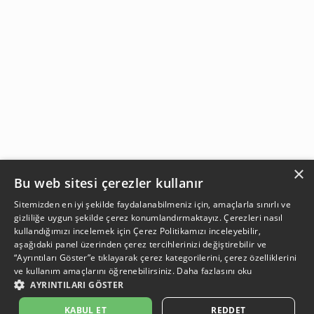
×
Bu web sitesi çerezler kullanır
Sitemizden en iyi şekilde faydalanabilmeniz için, amaçlarla sınırlı ve
gizliliğe uygun şekilde çerez konumlandırmaktayız. Çerezleri nasıl
kullandığımızı incelemek için
Çerez Politikamızı
inceleyebilir,
aşağıdaki panel üzerinden çerez tercihlerinizi değiştirebilir ve
“Ayrıntıları Göster”e tıklayarak çerez kategorilerini, çerez özelliklerini
ve kullanım amaçlarını öğrenebilirsiniz.
Daha fazlasını oku
AYRINTILARI GÖSTER
KABUL ET
REDDET