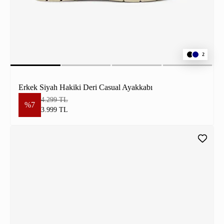
2
Erkek Siyah Hakiki Deri Casual Ayakkabı
4.299 TL
%7
3.999 TL