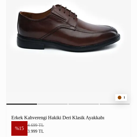
1
Erkek Kahverengi Hakiki Deri Klasik Ayakkabı
4.699 TL
%15
3.999 TL