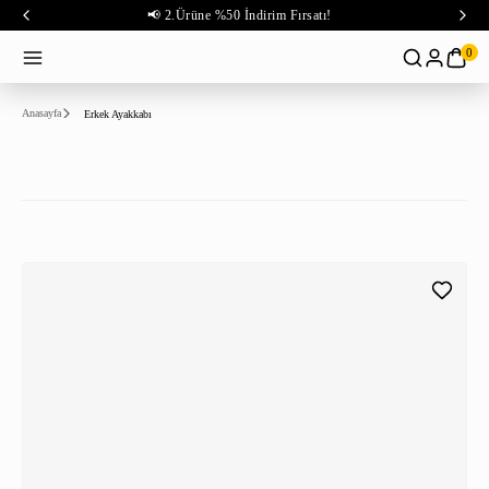
📢 2.Ürüne %50 İndirim Fırsatı!
0
Anasayfa
Erkek Ayakkabı