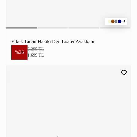
4
Erkek Tarçın Hakiki Deri Loafer Ayakkabı
2.299 TL
%26
1.699 TL