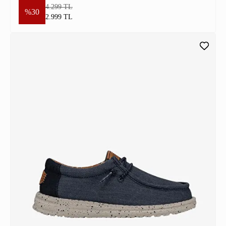
4.299 TL
%30
2.999 TL