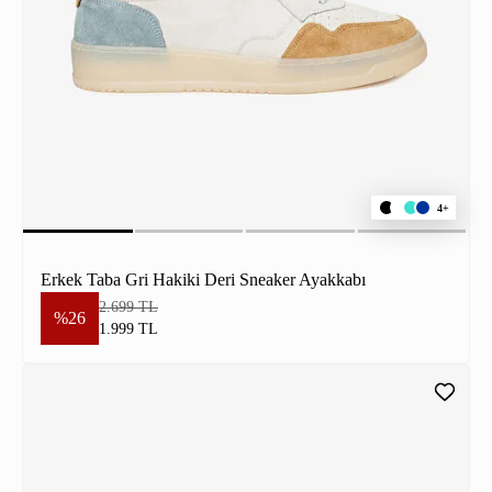
4+
Erkek Taba Gri Hakiki Deri Sneaker Ayakkabı
2.699 TL
%26
1.999 TL