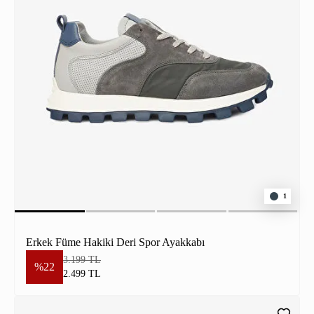
1
Erkek Füme Hakiki Deri Spor Ayakkabı
3.199 TL
%22
2.499 TL