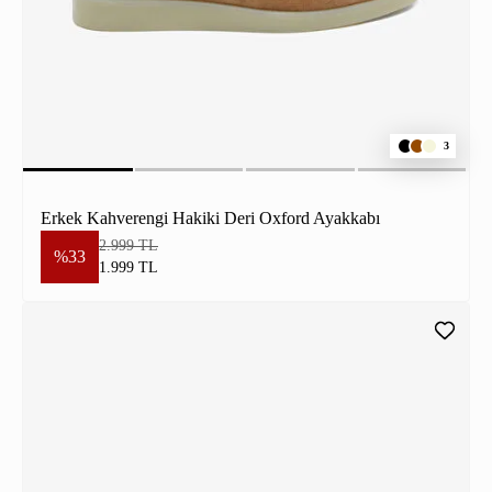
3
Erkek Kahverengi Hakiki Deri Oxford Ayakkabı
2.999 TL
%33
1.999 TL