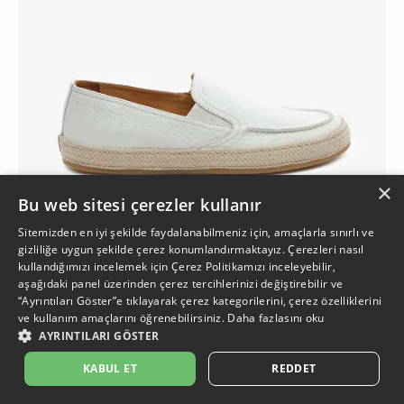
×
Bu web sitesi çerezler kullanır
Sitemizden en iyi şekilde faydalanabilmeniz için, amaçlarla sınırlı ve
gizliliğe uygun şekilde çerez konumlandırmaktayız. Çerezleri nasıl
kullandığımızı incelemek için
Çerez Politikamızı
inceleyebilir,
4
aşağıdaki panel üzerinden çerez tercihlerinizi değiştirebilir ve
“Ayrıntıları Göster”e tıklayarak çerez kategorilerini, çerez özelliklerini
ve kullanım amaçlarını öğrenebilirsiniz.
Daha fazlasını oku
Erkek Kum Hakiki Deri Loafer Ayakkabı
AYRINTILARI GÖSTER
2.999 TL
%23
KABUL ET
REDDET
2.299 TL