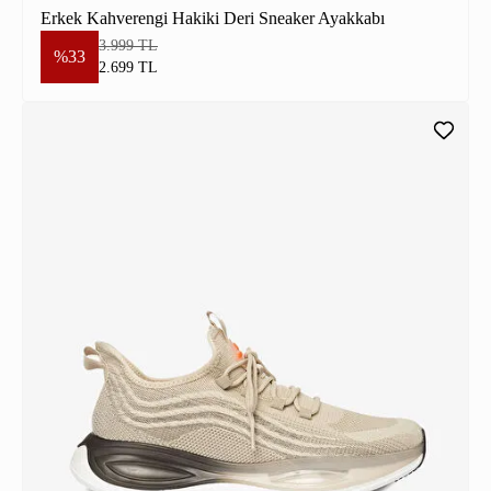
Erkek Kahverengi Hakiki Deri Sneaker Ayakkabı
3.999 TL
%33
2.699 TL