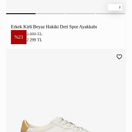
2
Erkek Kirli Beyaz Hakiki Deri Spor Ayakkabı
2.999 TL
%23
2.299 TL