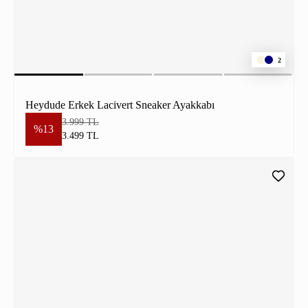
2
Heydude Erkek Lacivert Sneaker Ayakkabı
3.999 TL
%13
3.499 TL