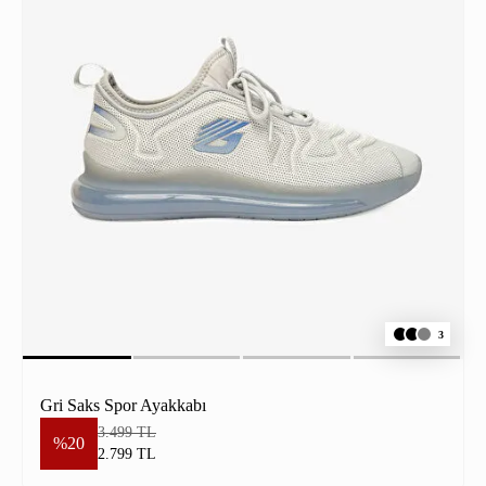
3
Gri Saks Spor Ayakkabı
3.499 TL
%20
2.799 TL