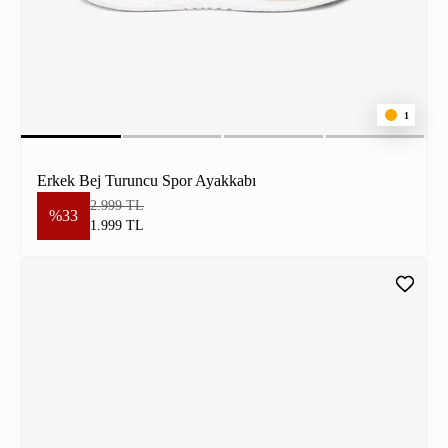
1
Erkek Bej Turuncu Spor Ayakkabı
2.999 TL
%33
1.999 TL