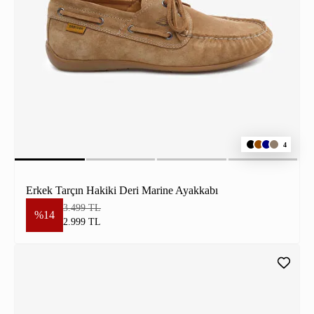
4
Erkek Tarçın Hakiki Deri Marine Ayakkabı
3.499 TL
%14
2.999 TL