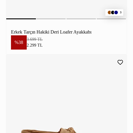
3
Erkek Tarçın Hakiki Deri Loafer Ayakkabı
3.699 TL
%38
2.299 TL