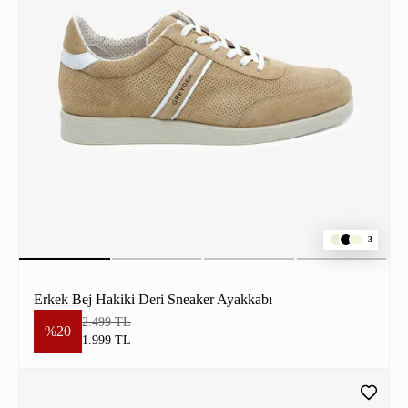
3
Erkek Bej Hakiki Deri Sneaker Ayakkabı
2.499 TL
%20
1.999 TL