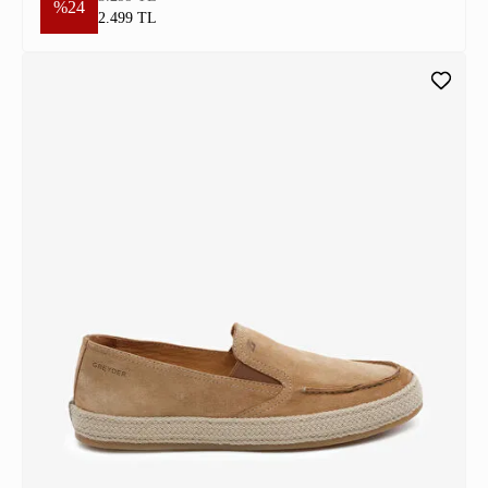
%24
2.499 TL