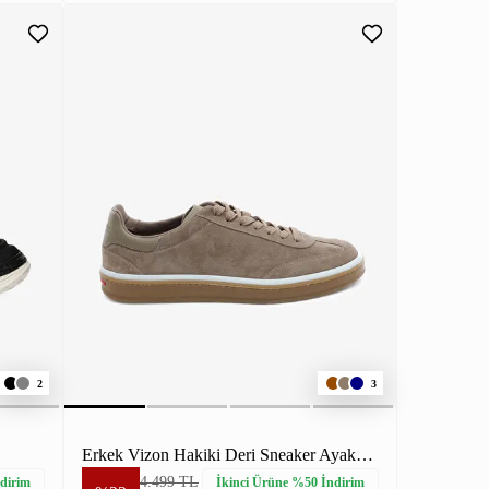
2
3
Erkek Vizon Hakiki Deri Sneaker Ayakkabı
4.499 TL
dirim
İkinci Ürüne %50 İndirim