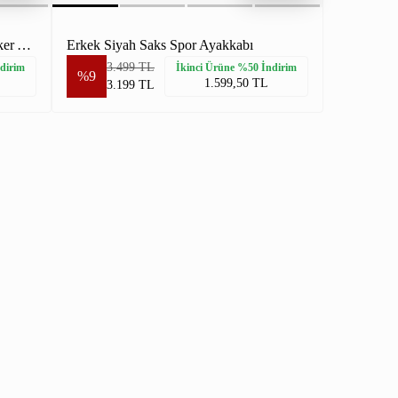
Erkek Siyah Ekru Hakiki Deri Sneaker Ayakkabı
Erkek Siyah Saks Spor Ayakkabı
3.499 TL
dirim
İkinci Ürüne %50 İndirim
%9
1.599,50 TL
3.199 TL