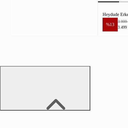
Heydude Erke
3.999
%13
3.499