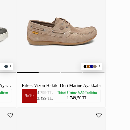
2
4
Erkek Antrasit Hakiki Deri Sneaker Ayakkabı
Erkek Vizon Hakiki Deri Marine Ayakkabı
4.299 TL
dirim
İkinci Ürüne %50 İndirim
%19
1.749,50 TL
3.499 TL