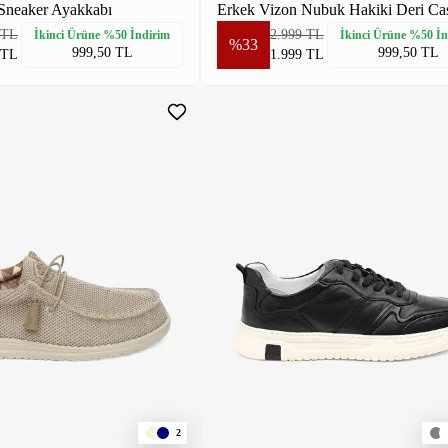
Sneaker Ayakkabı
 TL
2.999 TL
İkinci Ürüne %50 İndirim
İkinci Ürüne %50 İn
%33
999,50 TL
999,50 TL
 TL
1.999 TL
2