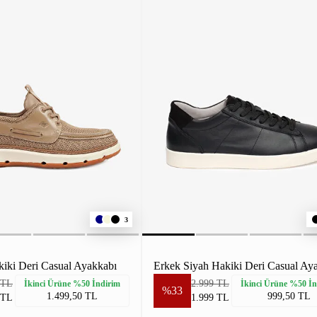
3
kiki Deri Casual Ayakkabı
Erkek Siyah Hakiki Deri Casual Ay
 TL
2.999 TL
İkinci Ürüne %50 İndirim
İkinci Ürüne %50 İn
%33
1.499,50 TL
999,50 TL
 TL
1.999 TL