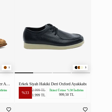
1
3
Erkek Kahverengi Hakiki Deri Loafer Ayakkabı
Erkek Siyah Hakiki Deri Oxford Ayakkabı
2.999 TL
dirim
İkinci Ürüne %50 İndirim
%33
999,50 TL
1.999 TL