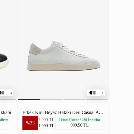
3
3
akkabı
Erkek Kirli Beyaz Hakiki Deri Casual Ayakkabı
2.999 TL
dirim
İkinci Ürüne %50 İndirim
%33
999,50 TL
1.999 TL