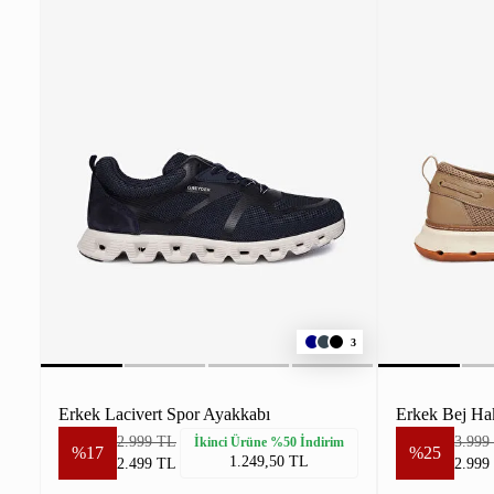
3
Erkek Lacivert Spor Ayakkabı
Erkek Bej Ha
2.999 TL
3.999
İkinci Ürüne %50 İndirim
%17
%25
1.249,50 TL
2.499 TL
2.999