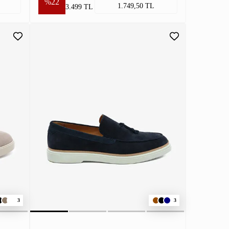
%22
1.749,50 TL
3.499 TL
3
3