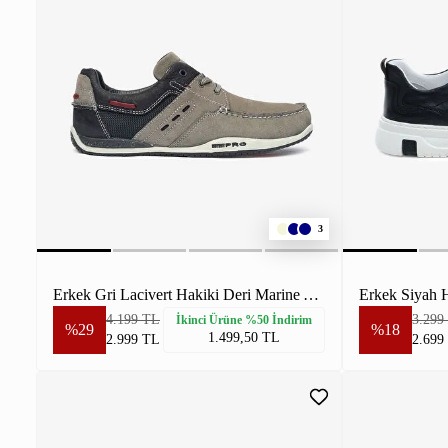
3
Erkek Gri Lacivert Hakiki Deri Marine Ayakkabı
4.199 TL
3.299
İkinci Ürüne %50 İndirim
%29
%18
1.499,50 TL
2.999 TL
2.699