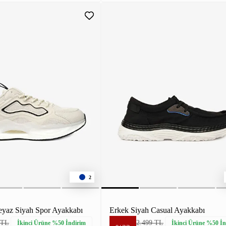
2
eyaz Siyah Spor Ayakkabı
Erkek Siyah Casual Ayakkabı
 TL
2.499 TL
İkinci Ürüne %50 İndirim
İkinci Ürüne %50 İn