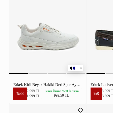
3
Erkek Kirli Beyaz Hakiki Deri Spor Ayakkabı
2.999 TL
3.999 
İkinci Ürüne %50 İndirim
%33
%8
999,50 TL
1.999 TL
3.699 