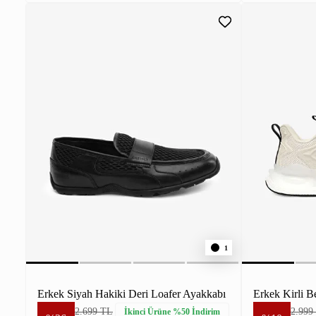
1
Erkek Siyah Hakiki Deri Loafer Ayakkabı
Erkek Kirli B
2.699 TL
2.999
İkinci Ürüne %50 İndirim