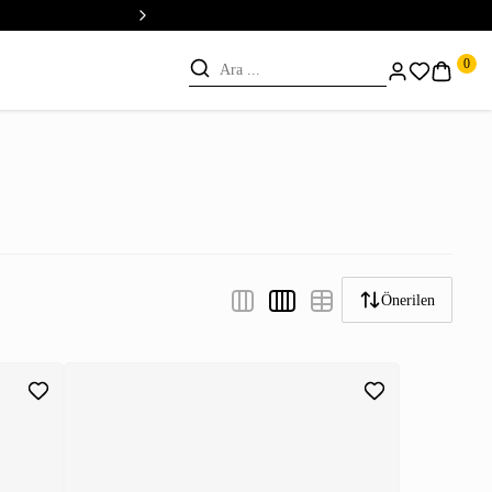
💳 Vade Farksız 5 Taksit
0
Önerilen