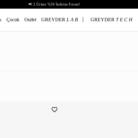
📢 2.Ürüne %50 İndirim Fırsatı!
k
Çocuk
Outlet
GREYDER
L A B
GREYDER
T E C H