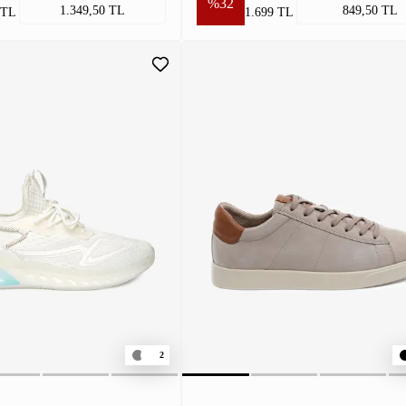
%32
1.349,50 TL
849,50 TL
 TL
1.699 TL
2