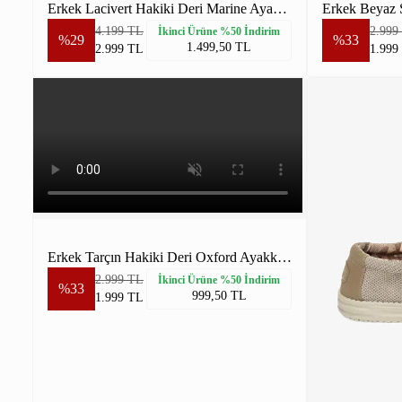
Erkek Lacivert Hakiki Deri Marine Ayakkabı
Erkek Beyaz 
4.199 TL
2.999
İkinci Ürüne %50 İndirim
%29
%33
1.499,50 TL
2.999 TL
1.999
Erkek Tarçın Hakiki Deri Oxford Ayakkabı
2.999 TL
İkinci Ürüne %50 İndirim
%33
999,50 TL
1.999 TL