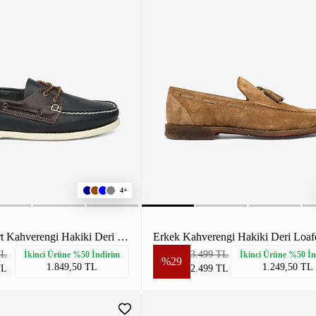
4+
Erkek Lacivert Kahverengi Hakiki Deri Marine Ayakkabı
TL
3.499 TL
İkinci Ürüne %50 İndirim
İkinci Ürüne %50 İn
%29
1.849,50 TL
1.249,50 TL
TL
2.499 TL