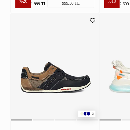
%26
%10
999,50 TL
1.999 TL
2.699
3