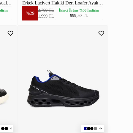
Erkek Vizon Nubuk Hakiki Deri Casual Ayakkabı
Erkek Lacivert Hakiki Deri Loafer Ayakkabı
2.799 TL
dirim
İkinci Ürüne %50 İndirim
%29
999,50 TL
1.999 TL
4
4+