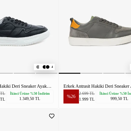
4
Erkek Siyah Hakiki Deri Sneaker Ayakkabı
 TL
2.699 TL
İkinci Ürüne %50 İndirim
İkinci Ürüne %50 İn
%26
1.349,50 TL
999,50 TL
 TL
1.999 TL