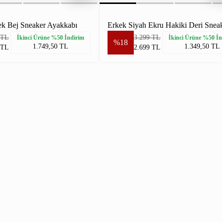
k Bej Sneaker Ayakkabı
 TL
3.299 TL
İkinci Ürüne %50 İndirim
İkinci Ürüne %50 İn
%18
1.749,50 TL
1.349,50 TL
 TL
2.699 TL