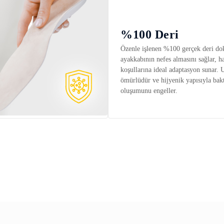
%100 Deri
Özenle işlenen %100 gerçek deri do
ayakkabının nefes almasını sağlar, h
koşullarına ideal adaptasyon sunar. 
ömürlüdür ve hijyenik yapısıyla bakt
oluşumunu engeller.