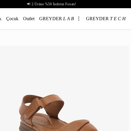
📢 2.Ürüne %50 İndirim Fırsatı!
k
Çocuk
Outlet
GREYDER
L A B
GREYDER
T E C H