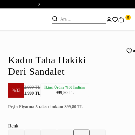
💳 Vade Farksız 5 Taksit
0
Kadın Taba Hakiki
Deri Sandalet
2.999 TL
İkinci Ürüne %50 İndirim
%33
999,50 TL
1.999 TL
Peşin Fiyatına 5 taksit imkanı 399,80 TL
Renk