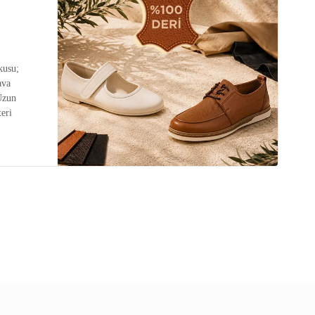
kusu;
ava
Uzun
eri