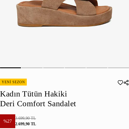
YENİ SEZON
Kadın Tütün Hakiki
Deri Comfort Sandalet
3.699,90 TL
%27
2.699,90 TL