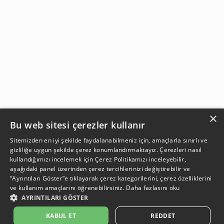
×
Bu web sitesi çerezler kullanır
Sitemizden en iyi şekilde faydalanabilmeniz için, amaçlarla sınırlı ve
gizliliğe uygun şekilde çerez konumlandırmaktayız. Çerezleri nasıl
kullandığımızı incelemek için
Çerez Politikamızı
inceleyebilir,
aşağıdaki panel üzerinden çerez tercihlerinizi değiştirebilir ve
“Ayrıntıları Göster”e tıklayarak çerez kategorilerini, çerez özelliklerini
ve kullanım amaçlarını öğrenebilirsiniz.
Daha fazlasını oku
AYRINTILARI GÖSTER
SEPETE EKLE
KABUL ET
REDDET
Açıklama:
Açıklama:
Açıklama:
Açıklama:
Temizlik Önerileri
Koruma Önerileri
Bakım ve Kullanım Koşulları
Gün Boyu Ferahlık