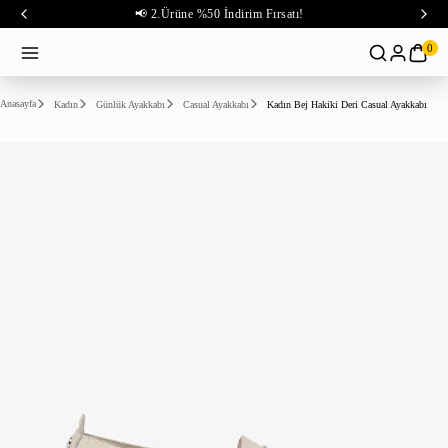
📢 2.Ürüne %50 İndirim Fırsatı!
0
Anasayfa
Kadın
Günlük Ayakkabı
Casual Ayakkabı
Kadın Bej Hakiki Deri Casual Ayakkabı