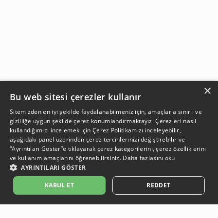
×
Bu web sitesi çerezler kullanır
Sitemizden en iyi şekilde faydalanabilmeniz için, amaçlarla sınırlı ve
gizliliğe uygun şekilde çerez konumlandırmaktayız. Çerezleri nasıl
kullandığımızı incelemek için
Çerez Politikamızı
inceleyebilir,
aşağıdaki panel üzerinden çerez tercihlerinizi değiştirebilir ve
“Ayrıntıları Göster”e tıklayarak çerez kategorilerini, çerez özelliklerini
ve kullanım amaçlarını öğrenebilirsiniz.
Daha fazlasını oku
AYRINTILARI GÖSTER
SEPETE EKLE
KABUL ET
REDDET
Açıklama:
Açıklama:
Açıklama:
Açıklama:
Koruma Önerileri
Bakım ve Kullanım Koşulları
Temizlik Önerlleri
Gün Boyu Ferahlık