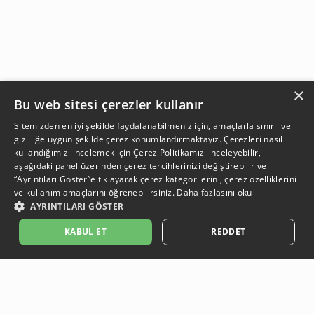
×
Bu web sitesi çerezler kullanır
Sitemizden en iyi şekilde faydalanabilmeniz için, amaçlarla sınırlı ve
gizliliğe uygun şekilde çerez konumlandırmaktayız. Çerezleri nasıl
kullandığımızı incelemek için
Çerez Politikamızı
inceleyebilir,
aşağıdaki panel üzerinden çerez tercihlerinizi değiştirebilir ve
“Ayrıntıları Göster”e tıklayarak çerez kategorilerini, çerez özelliklerini
ve kullanım amaçlarını öğrenebilirsiniz.
Daha fazlasını oku
AYRINTILARI GÖSTER
SEPETE EKLE
KABUL ET
REDDET
Açıklama:
Açıklama:
Açıklama:
Açıklama:
Temizlik Önerileri
Koruma Önerileri
Bakım ve Kullanım Koşulları
Gün Boyu Ferahlık