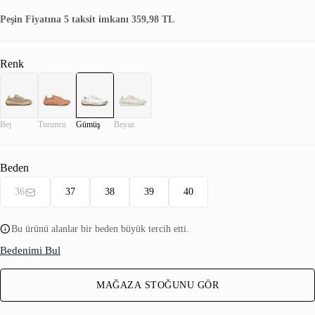
Peşin Fiyatına 5 taksit imkanı 359,98 TL
Renk
Bej
Turuncu
Gümüş
Beyaz
Beden
36
37
38
39
40
Bu ürünü alanlar bir beden büyük tercih etti.
Bedenimi Bul
MAĞAZA STOĞUNU GÖR