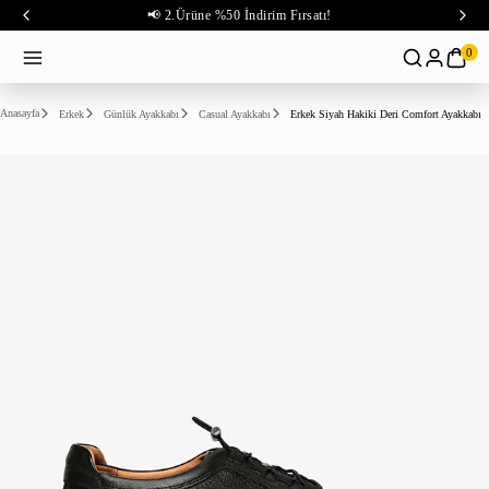
📢 2.Ürüne %50 İndirim Fırsatı!
0
Anasayfa
Erkek
Günlük Ayakkabı
Casual Ayakkabı
Erkek Siyah Hakiki Deri Comfort Ayakkabı