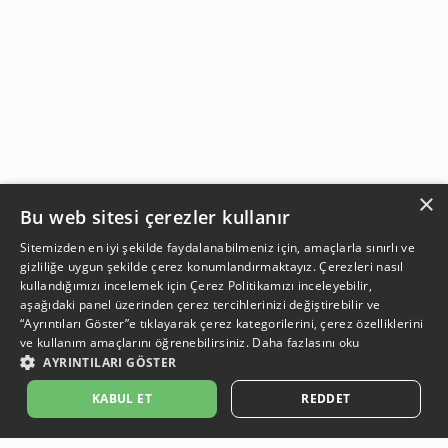
×
Bu web sitesi çerezler kullanır
Sitemizden en iyi şekilde faydalanabilmeniz için, amaçlarla sınırlı ve
gizliliğe uygun şekilde çerez konumlandırmaktayız. Çerezleri nasıl
kullandığımızı incelemek için
Çerez Politikamızı
inceleyebilir,
aşağıdaki panel üzerinden çerez tercihlerinizi değiştirebilir ve
“Ayrıntıları Göster”e tıklayarak çerez kategorilerini, çerez özelliklerini
ve kullanım amaçlarını öğrenebilirsiniz.
Daha fazlasını oku
AYRINTILARI GÖSTER
SEPETE EKLE
KABUL ET
REDDET
Açıklama:
Açıklama:
Açıklama:
Açıklama:
Temizlik Öneriler
Koruma Önerileri
Bakım ve Kullanım Koşulları
Gün Boyu Ferahlık