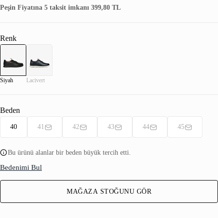
Peşin Fiyatına 5 taksit imkanı 399,80 TL
Renk
Siyah
Lacivert
Beden
40
41
42
43
44
45
Bu ürünü alanlar bir beden büyük tercih etti.
Bedenimi Bul
MAĞAZA STOĞUNU GÖR