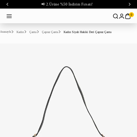
📢 2.Ürüne %50 İndirim Fırsatı!
0
Anasayfa
Kadın
Çanta
Çapraz Çanta
Kadın Siyah Hakiki Deri Çapraz Çanta