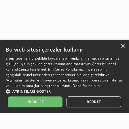
×
Bu web sitesi çerezler kullanır
Sitemizden en iyi şekilde faydalanabilmeniz için, amaçlarla sınırlı ve
gizliliğe uygun şekilde çerez konumlandırmaktayız. Çerezleri nasıl
kullandığımızı incelemek için
Çerez Politikamızı
inceleyebilir,
aşağıdaki panel üzerinden çerez tercihlerinizi değiştirebilir ve
“Ayrıntıları Göster”e tıklayarak çerez kategorilerini, çerez özelliklerini
ve kullanım amaçlarını öğrenebilirsiniz.
Daha fazlasını oku
AYRINTILARI GÖSTER
SEPETE EKLE
KABUL ET
REDDET
Açıklama:
Açıklama:
Açıklama:
Açıklama:
Temizlik Önerileri
Koruma Önerileri
Bakım ve Kullanım Koşulları
Gün Boyu Ferahlık