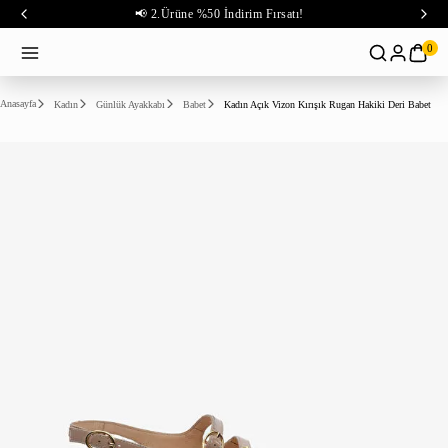
📢 2.Ürüne %50 İndirim Fırsatı!
0
Anasayfa
Kadın
Günlük Ayakkabı
Babet
Kadın Açık Vizon Kırışık Rugan Hakiki Deri Babet