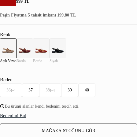
999 TL
Peşin Fiyatına 5 taksit imkanı 199,80 TL
Renk
Açık Vizon
Bordo
Bordo
Siyah
Beden
36
37
38
39
40
Bu ürünü alanlar kendi bedenini tercih etti.
Bedenimi Bul
MAĞAZA STOĞUNU GÖR